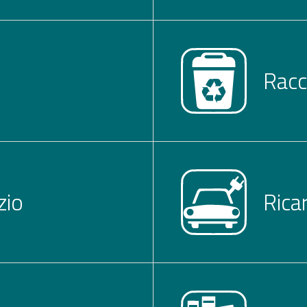
Racc
zio
Rica