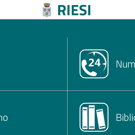
Nume
no
Bibl